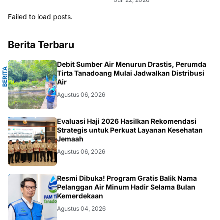
Failed to load posts.
Berita Terbaru
R
Debit Sumber Air Menurun Drastis, Perumda
B
E
R
I
T
A
S
E
L
A
Y
A
Tirta Tanadoang Mulai Jadwalkan Distribusi
Air
Agustus 06, 2026
HAJI
Evaluasi Haji 2026 Hasilkan Rekomendasi
Strategis untuk Perkuat Layanan Kesehatan
Jemaah
Agustus 06, 2026
DARMAWANG
Resmi Dibuka! Program Gratis Balik Nama
Pelanggan Air Minum Hadir Selama Bulan
Kemerdekaan
Agustus 04, 2026