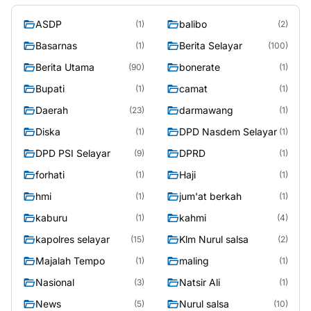
ASDP
balibo
(1)
(2)
Basarnas
Berita Selayar
(1)
(100)
Berita Utama
bonerate
(90)
(1)
Bupati
camat
(1)
(1)
Daerah
darmawang
(23)
(1)
Diska
DPD Nasdem Selayar
(1)
(1)
DPD PSI Selayar
DPRD
(9)
(1)
forhati
Haji
(1)
(1)
hmi
jum'at berkah
(1)
(1)
kaburu
kahmi
(1)
(4)
kapolres selayar
Klm Nurul salsa
(15)
(2)
Majalah Tempo
maling
(1)
(1)
Nasional
Natsir Ali
(3)
(1)
News
Nurul salsa
(5)
(10)