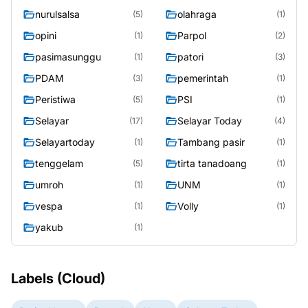
nurulsalsa
olahraga
(5)
(1)
opini
Parpol
(1)
(2)
pasimasunggu
patori
(1)
(3)
PDAM
pemerintah
(3)
(1)
Peristiwa
PSI
(5)
(1)
Selayar
Selayar Today
(17)
(4)
Selayartoday
Tambang pasir
(1)
(1)
tenggelam
tirta tanadoang
(5)
(1)
umroh
UNM
(1)
(1)
vespa
Volly
(1)
(1)
yakub
(1)
Labels (Cloud)