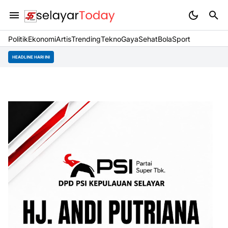
Politik
Ekonomi
Artis
Trending
Tekno
Gaya
Sehat
BolaSport
HEADLINE HARI INI