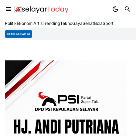
Politik
Ekonomi
Artis
Trending
Tekno
Gaya
Sehat
BolaSport
HEADLINE HARI INI