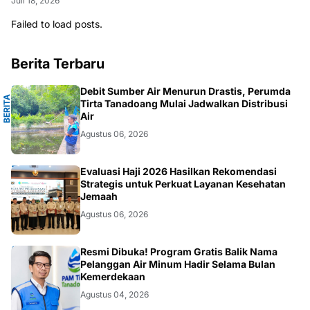
Juli 18, 2026
Failed to load posts.
Berita Terbaru
R
Debit Sumber Air Menurun Drastis, Perumda
B
E
R
I
T
A
S
E
L
A
Y
A
Tirta Tanadoang Mulai Jadwalkan Distribusi
Air
Agustus 06, 2026
HAJI
Evaluasi Haji 2026 Hasilkan Rekomendasi
Strategis untuk Perkuat Layanan Kesehatan
Jemaah
Agustus 06, 2026
DARMAWANG
Resmi Dibuka! Program Gratis Balik Nama
Pelanggan Air Minum Hadir Selama Bulan
Kemerdekaan
Agustus 04, 2026