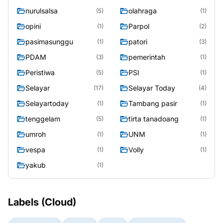
nurulsalsa
olahraga
(5)
(1)
opini
Parpol
(1)
(2)
pasimasunggu
patori
(1)
(3)
PDAM
pemerintah
(3)
(1)
Peristiwa
PSI
(5)
(1)
Selayar
Selayar Today
(17)
(4)
Selayartoday
Tambang pasir
(1)
(1)
tenggelam
tirta tanadoang
(5)
(1)
umroh
UNM
(1)
(1)
vespa
Volly
(1)
(1)
yakub
(1)
Labels (Cloud)