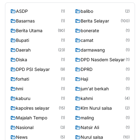
ASDP
balibo
(1)
(2)
Basarnas
Berita Selayar
(1)
(100)
Berita Utama
bonerate
(90)
(1)
Bupati
camat
(1)
(1)
Daerah
darmawang
(23)
(1)
Diska
DPD Nasdem Selayar
(1)
(1)
DPD PSI Selayar
DPRD
(9)
(1)
forhati
Haji
(1)
(1)
hmi
jum'at berkah
(1)
(1)
kaburu
kahmi
(1)
(4)
kapolres selayar
Klm Nurul salsa
(15)
(2)
Majalah Tempo
maling
(1)
(1)
Nasional
Natsir Ali
(3)
(1)
News
Nurul salsa
(5)
(10)