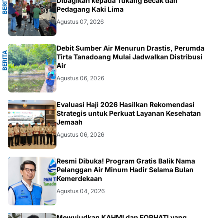
R
B
E
R
I
T
A
S
E
L
A
Y
A
Dibagikan kepada Tukang Becak dan
Pedagang Kaki Lima
Agustus 07, 2026
R
Debit Sumber Air Menurun Drastis, Perumda
B
E
R
I
T
A
S
E
L
A
Y
A
Tirta Tanadoang Mulai Jadwalkan Distribusi
Air
Agustus 06, 2026
HAJI
Evaluasi Haji 2026 Hasilkan Rekomendasi
Strategis untuk Perkuat Layanan Kesehatan
Jemaah
Agustus 06, 2026
DARMAWANG
Resmi Dibuka! Program Gratis Balik Nama
Pelanggan Air Minum Hadir Selama Bulan
Kemerdekaan
Agustus 04, 2026
Mewujudkan KAHMI dan FORHATI yang