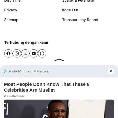
Disclaimer
Syarat & Ketentuan
Privacy
Kode Etik
Sitemap
Transparency Report
Terhubung dengan kami
© 2026
SELAYARTODAY
from
Gila Temax
. All rights reserved.