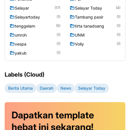
Selayar
Selayar Today
(17)
(4)
Selayartoday
Tambang pasir
(1)
(1)
tenggelam
tirta tanadoang
(5)
(1)
umroh
UNM
(1)
(1)
vespa
Volly
(1)
(1)
yakub
(1)
Labels (Cloud)
Berita Utama
Daerah
News
Selayar Today
Dapatkan
template
hebat ini
sekarang!