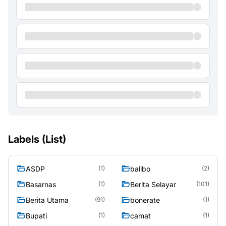
Labels (List)
ASDP
balibo
(1)
(2)
Basarnas
Berita Selayar
(1)
(101)
Berita Utama
bonerate
(91)
(1)
Bupati
camat
(1)
(1)