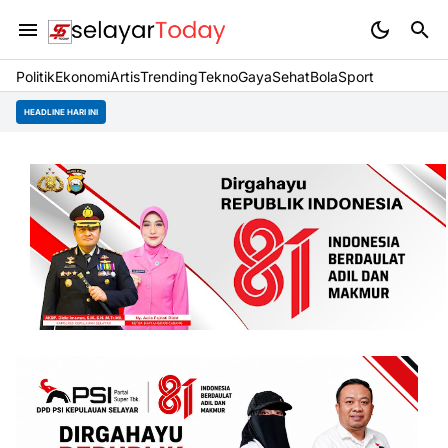
Politik
Ekonomi
Artis
Trending
Tekno
Gaya
Sehat
BolaSport
HEADLINE HARI INI