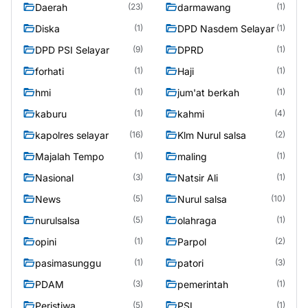
Daerah
darmawang
(23)
(1)
Diska
DPD Nasdem Selayar
(1)
(1)
DPD PSI Selayar
DPRD
(9)
(1)
forhati
Haji
(1)
(1)
hmi
jum'at berkah
(1)
(1)
kaburu
kahmi
(1)
(4)
kapolres selayar
Klm Nurul salsa
(16)
(2)
Majalah Tempo
maling
(1)
(1)
Nasional
Natsir Ali
(3)
(1)
News
Nurul salsa
(5)
(10)
nurulsalsa
olahraga
(5)
(1)
opini
Parpol
(1)
(2)
pasimasunggu
patori
(1)
(3)
PDAM
pemerintah
(3)
(1)
Peristiwa
PSI
(5)
(1)